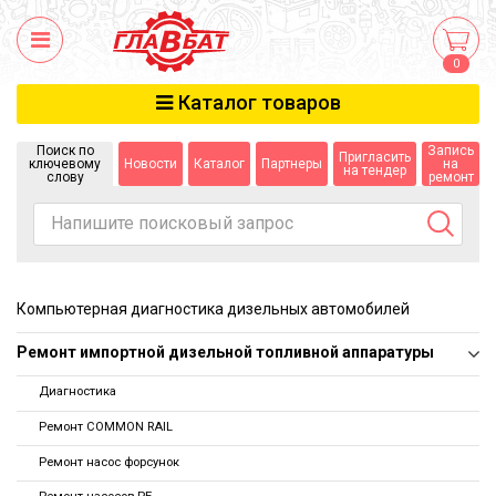
×
Меню
0
Вход
/
Регистрация
Каталог товаров
Ремонт дизельной топливной аппаратуры
Поиск по
Запись
Пригласить
ключевому
Новости
Каталог
Партнеры
на
на тендер
слову
ремонт
Доставка
Оптовые продажи
Автосервис
Компьютерная диагностика дизельных автомобилей
Консультация
Ремонт импортной дизельной топливной аппаратуры
Контакты
Диагностика
Ремонт COMMON RAIL
Воронежская обл., Новоусманский р-н.,
с. Новая Усмань,
ул. Ростовская д. 2Б
Ремонт насос форсунок