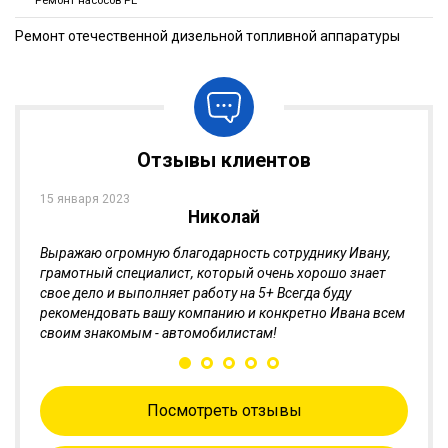
Ремонт насосов PE
+7 (473) 200-05-43
Ремонт отечественной дизельной топливной аппаратуры
info@glavbat.ru
Отзывы клиентов
15 января 2023
30 мая
Л.Г.
Николай
Выражаю огромную благодарность сотруднику Ивану,
Я при
т"
грамотный специалист, который очень хорошо знает
Горше
и.
свое дело и выполняет работу на 5+ Всегда буду
Обслу
м, кто
рекомендовать вашу компанию и конкретно Ивана всем
ассор
своим знакомым - автомобилистам!
Посмотреть отзывы