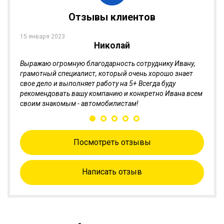
+7 (473) 200-05-43
Отзывы клиентов
info@glavbat.ru
15 января 2023
30 мая
Л.Г.
Николай
Выражаю огромную благодарность сотруднику Ивану,
Я при
т"
грамотный специалист, который очень хорошо знает
Горше
и.
свое дело и выполняет работу на 5+ Всегда буду
Обслу
м, кто
рекомендовать вашу компанию и конкретно Ивана всем
ассор
своим знакомым - автомобилистам!
Посмотреть отзывы
Написать отзыв